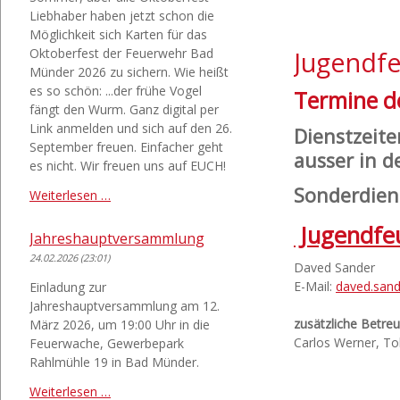
Liebhaber haben jetzt schon die
Möglichkeit sich Karten für das
Oktoberfest der Feuerwehr Bad
Jugendf
Münder 2026 zu sichern. Wie heißt
es so schön: ...der frühe Vogel
Termine d
fängt den Wurm. Ganz digital per
Link anmelden und sich auf den 26.
Dienstzei
September freuen. Einfacher geht
ausser in d
es nicht. Wir freuen uns auf EUCH!
Sonderdien
Achtung:
Weiterlesen …
Karten
Jugendfe
sichern...
Jahreshauptversammlung
24.02.2026 (23:01)
Daved Sander
E-Mail:
daved.san
Einladung zur
Jahreshauptversammlung am 12.
zusätzliche Betreu
März 2026, um 19:00 Uhr in die
Carlos Werner, To
Feuerwache, Gewerbepark
Rahlmühle 19 in Bad Münder.
Jahreshauptversammlung
Weiterlesen …