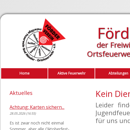
Förd
der Freiw
Ortsfeuerwe
Navigation
überspringen
Home
Aktive Feuerwehr
Abteilungen
Kein Die
Aktuelles
Leider fin
Achtung: Karten sichern...
Jugendfeue
28.05.2026 (16:55)
für uns un
Es ist zwar noch nicht einmal
Sommer, aber alle Oktoberfest-